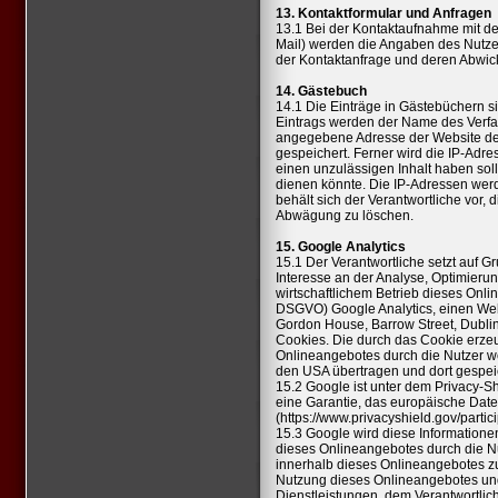
13. Kontaktformular und Anfragen
13.1 Bei der Kontaktaufnahme mit de
Mail) werden die Angaben des Nutzers
der Kontaktanfrage und deren Abwick
14. Gästebuch
14.1 Die Einträge in Gästebüchern si
Eintrags werden der Name des Verfas
angegebene Adresse der Website des
gespeichert. Ferner wird die IP-Adres
einen unzulässigen Inhalt haben sol
dienen könnte. Die IP-Adressen wer
behält sich der Verantwortliche vor,
Abwägung zu löschen.
15. Google Analytics
15.1 Der Verantwortliche setzt auf G
Interesse an der Analyse, Optimieru
wirtschaftlichem Betrieb dieses Online
DSGVO) Google Analytics, einen Web
Gordon House, Barrow Street, Dublin 
Cookies. Die durch das Cookie erze
Onlineangebotes durch die Nutzer w
den USA übertragen und dort gespei
15.2 Google ist unter dem Privacy-Sh
eine Garantie, das europäische Date
(https://www.privacyshield.gov/part
15.3 Google wird diese Informatione
dieses Onlineangebotes durch die Nu
innerhalb dieses Onlineangebotes z
Nutzung dieses Onlineangebotes un
Dienstleistungen, dem Verantwortli