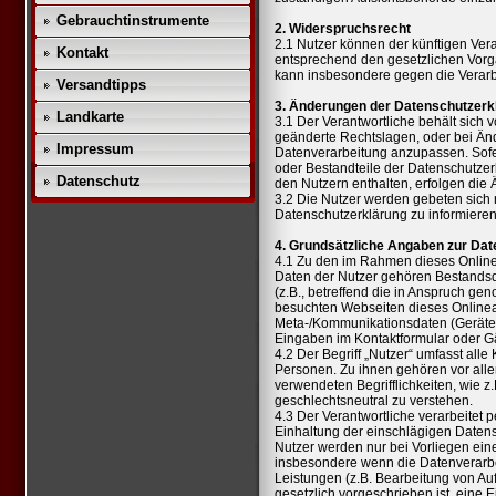
Gebrauchtinstrumente
2. Widerspruchsrecht
2.1 Nutzer können der künftigen Ve
Kontakt
entsprechend den gesetzlichen Vorg
kann insbesondere gegen die Verarb
Versandtipps
3. Änderungen der Datenschutzerk
Landkarte
3.1 Der Verantwortliche behält sich 
geänderte Rechtslagen, oder bei Än
Impressum
Datenverarbeitung anzupassen. Sofer
oder Bestandteile der Datenschutzer
Datenschutz
den Nutzern enthalten, erfolgen die
3.2 Die Nutzer werden gebeten sich 
Datenschutzerklärung zu informieren
4. Grundsätzliche Angaben zur Da
4.1 Zu den im Rahmen dieses Onlin
Daten der Nutzer gehören Bestandsd
(z.B., betreffend die in Anspruch g
besuchten Webseiten dieses Onlinea
Meta-/Kommunikationsdaten (Geräte-I
Eingaben im Kontaktformular oder G
4.2 Der Begriff „Nutzer“ umfasst all
Personen. Zu ihnen gehören vor all
verwendeten Begrifflichkeiten, wie z.
geschlechtsneutral zu verstehen.
4.3 Der Verantwortliche verarbeitet
Einhaltung der einschlägigen Daten
Nutzer werden nur bei Vorliegen einer
insbesondere wenn die Datenverarbei
Leistungen (z.B. Bearbeitung von Auf
gesetzlich vorgeschrieben ist, eine E