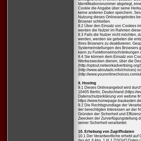
Identifikationsnummer abgelegt, ein
Cookie die Angabe über seine Herkun
keine anderen Daten speichern. Ses
Nutzung dieses Onlineangebotes be
Browser schließen.
8.2 Über den Einsatz von Cookies
werden die Nutzer im Rahmen dieser
8.3 Falls die Nutzer nicht möchten,
werden, werden sie gebeten die ent
ihres Browsers zu deaktivieren. Ges
Systemeinstellungen des Browsers g
kann zu Funktionseinschränkungen 
8.4 Sie können dem Einsatz von Co
Werbezwecken dienen, über die Deak
(
http://optout.networkadvertising.org/
(http://www.aboutads.info/choices) 
(
http://www.youronlinechoices.com/u
9. Hosting
9.1 Dieses Onlineangebot wird durc
10405 Berlin, Deutschland (
https://
Datenschutzerklärung von webme fin
https://www.homepage-baukasten.de
9.2 Die Rechtsgrundlage der Verarbeit
der berechtigten Interessen an der N
Gründen der Sicherheit und Effizien
Zwecken der Zurverfügungstellung d
seiner Sicherheit verarbeitet.
10. Erhebung von Zugriffsdaten
10.1 Der Verantwortliche erhebt auf 
des Art. 6 Abs. 1 lit. f. DSGVO Daten