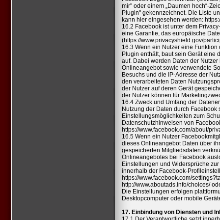
mir" oder einem „Daumen hoch“-Zeic
Plugin" gekennzeichnet. Die Liste 
kann hier eingesehen werden:
https
16.2 Facebook ist unter dem Privacy-
eine Garantie, das europäische Date
(
https://www.privacyshield.gov/par
16.3 Wenn ein Nutzer eine Funktion 
Plugin enthält, baut sein Gerät eine
auf. Dabei werden Daten der Nutzer
Onlineangebot sowie verwendete Sof
Besuchs und die IP-Adresse der Nutz
den verarbeiteten Daten Nutzungsprof
der Nutzer auf deren Gerät gespeich
der Nutzer können für Marketingzwe
16.4 Zweck und Umfang der Datener
Nutzung der Daten durch Facebook 
Einstellungsmöglichkeiten zum Schut
Datenschutzhinweisen von Faceboo
https://www.facebook.com/about/priv
16.5 Wenn ein Nutzer Facebookmitgl
dieses Onlineangebot Daten über ih
gespeicherten Mitgliedsdaten verknü
Onlineangebotes bei Facebook ausl
Einstellungen und Widersprüche zur
innerhalb der Facebook-Profileinste
https://www.facebook.com/settings?
http://www.aboutads.info/choices/
ode
Die Einstellungen erfolgen plattform
Desktopcomputer oder mobile Gerä
17. Einbindung von Diensten und Inh
17.1 Der Verantwortliche setzt inne