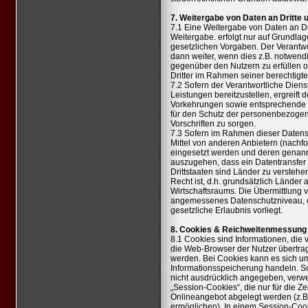
7. Weitergabe von Daten an Dritte u
7.1 Eine Weitergabe von Daten an Dr
Weitergabe. erfolgt nur auf Grundla
gesetzlichen Vorgaben. Der Verantwor
dann weiter, wenn dies z.B. notwendi
gegenüber den Nutzern zu erfüllen o
Dritter im Rahmen seiner berechtigt
7.2 Sofern der Verantwortliche Diens
Leistungen bereitzustellen, ergreift 
Vorkehrungen sowie entsprechende 
für den Schutz der personenbezoge
Vorschriften zu sorgen.
7.3 Sofern im Rahmen dieser Datens
Mittel von anderen Anbietern (nachf
eingesetzt werden und deren genannte
auszugehen, dass ein Datentransfer in 
Drittstaaten sind Länder zu versteh
Recht ist, d.h. grundsätzlich Lände
Wirtschaftsraums. Die Übermittlung v
angemessenes Datenschutzniveau, ei
gesetzliche Erlaubnis vorliegt.
8. Cookies & Reichweitenmessung
8.1 Cookies sind Informationen, die
die Web-Browser der Nutzer übertrag
werden. Bei Cookies kann es sich um
Informationsspeicherung handeln. S
nicht ausdrücklich angegeben, verw
„Session-Cookies“, die nur für die Z
Onlineangebot abgelegt werden (z.B.
ermöglichen). In einem Session-Cooki