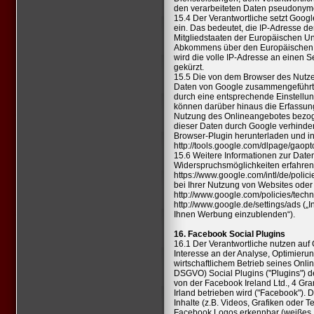
den verarbeiteten Daten pseudonyme 
15.4 Der Verantwortliche setzt Google
ein. Das bedeutet, die IP-Adresse d
Mitgliedstaaten der Europäischen Un
Abkommens über den Europäischen W
wird die volle IP-Adresse an einen 
gekürzt.
15.5 Die von dem Browser des Nutzer
Daten von Google zusammengeführt.
durch eine entsprechende Einstellun
können darüber hinaus die Erfassung
Nutzung des Onlineangebotes bezog
dieser Daten durch Google verhinder
Browser-Plugin herunterladen und ins
http://tools.google.com/dlpage/gaop
15.6 Weitere Informationen zur Date
Widerspruchsmöglichkeiten erfahren
https://www.google.com/intl/de/polic
bei Ihrer Nutzung von Websites oder 
http://www.google.com/policies/tech
http://www.google.de/settings/ads
(„I
Ihnen Werbung einzublenden“).
16. Facebook Social Plugins
16.1 Der Verantwortliche nutzen auf 
Interesse an der Analyse, Optimieru
wirtschaftlichem Betrieb seines Online
DSGVO) Social Plugins ("Plugins") 
von der Facebook Ireland Ltd., 4 Gr
Irland betrieben wird ("Facebook"). 
Inhalte (z.B. Videos, Grafiken oder T
Facebook Logos erkennbar (weißes „f“