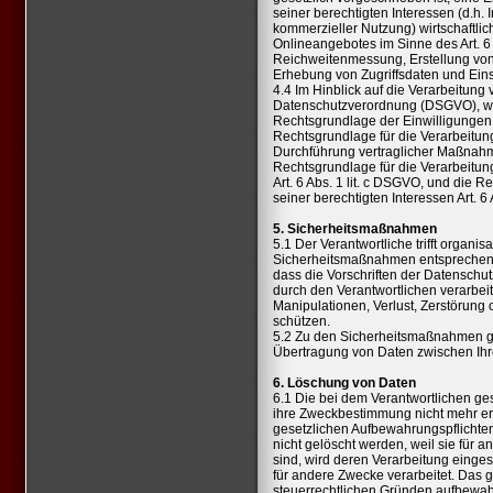
seiner berechtigten Interessen (d.h. 
kommerzieller Nutzung) wirtschaftlic
Onlineangebotes im Sinne des Art. 6 
Reichweitenmessung, Erstellung von
Erhebung von Zugriffsdaten und Einsa
4.4 Im Hinblick auf die Verarbeitu
Datenschutzverordnung (DSGVO), weis
Rechtsgrundlage der Einwilligungen Ar
Rechtsgrundlage für die Verarbeitun
Durchführung vertraglicher Maßnahme
Rechtsgrundlage für die Verarbeitung
Art. 6 Abs. 1 lit. c DSGVO, und die 
seiner berechtigten Interessen Art. 6 A
5. Sicherheitsmaßnahmen
5.1 Der Verantwortliche trifft organis
Sicherheitsmaßnahmen entsprechend 
dass die Vorschriften der Datenschu
durch den Verantwortlichen verarbeit
Manipulationen, Verlust, Zerstörung
schützen.
5.2 Zu den Sicherheitsmaßnahmen ge
Übertragung von Daten zwischen Ih
6. Löschung von Daten
6.1 Die bei dem Verantwortlichen ge
ihre Zweckbestimmung nicht mehr er
gesetzlichen Aufbewahrungspflichte
nicht gelöscht werden, weil sie für 
sind, wird deren Verarbeitung einges
für andere Zwecke verarbeitet. Das gi
steuerrechtlichen Gründen aufbewa