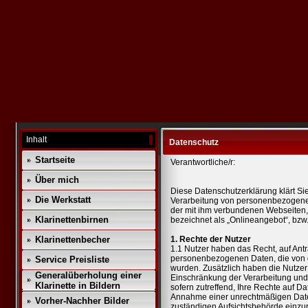
Inhalt
Datenschutz
Startseite
Verantwortliche/r:
Über mich
Diese Datenschutzerklärung klärt Si
Die Werkstatt
Verarbeitung von personenbezogene
der mit ihm verbundenen Webseiten,
Klarinettenbirnen
bezeichnet als „Onlineangebot“, bzw. 
Klarinettenbecher
1. Rechte der Nutzer
1.1 Nutzer haben das Recht, auf Antr
personenbezogenen Daten, die von d
Service Preisliste
wurden. Zusätzlich haben die Nutzer 
Generalüberholung einer
Einschränkung der Verarbeitung un
Klarinette in Bildern
sofern zutreffend, Ihre Rechte auf Da
Annahme einer unrechtmäßigen Date
Vorher-Nachher Bilder
zuständigen Aufsichtsbehörde einzu