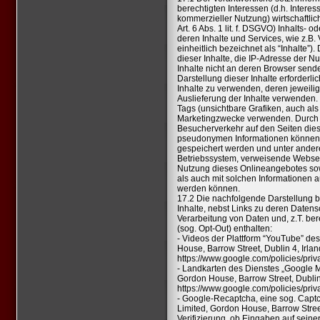
berechtigten Interessen (d.h. Interes
kommerzieller Nutzung) wirtschaftli
Art. 6 Abs. 1 lit. f. DSGVO) Inhalts-
deren Inhalte und Services, wie z.B.
einheitlich bezeichnet als “Inhalte”).
dieser Inhalte, die IP-Adresse der 
Inhalte nicht an deren Browser sende
Darstellung dieser Inhalte erforderli
Inhalte zu verwenden, deren jeweilig
Auslieferung der Inhalte verwenden. 
Tags (unsichtbare Grafiken, auch als
Marketingzwecke verwenden. Durch d
Besucherverkehr auf den Seiten die
pseudonymen Informationen können f
gespeichert werden und unter ande
Betriebssystem, verweisende Websei
Nutzung dieses Onlineangebotes sow
als auch mit solchen Informationen 
werden können.
17.2 Die nachfolgende Darstellung bi
Inhalte, nebst Links zu deren Daten
Verarbeitung von Daten und, z.T. be
(sog. Opt-Out) enthalten:
- Videos der Plattform “YouTube” des
House, Barrow Street, Dublin 4, Irla
https://www.google.com/policies/priv
- Landkarten des Dienstes „Google M
Gordon House, Barrow Street, Dublin
https://www.google.com/policies/priv
- Google-Recaptcha, eine sog. Captch
Limited, Gordon House, Barrow Street
Verifizierung, ob Eingaben auf sein