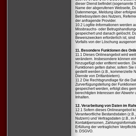
dieser Dienst befindet (sogenannte S
Name der abgerufenen Webseite, Dat
Datenmenge, Meldung über erfolgrei
Betriebssystem des Nutzers, Referre
der anfragende Provider.
10.2 Logfile-Informationen werden a
Missbrauchs- oder Betrugshandlunge
gespeichert und danach gelöscht. D
Beweiszwecken erforderlich ist, sind
Vorfalls von der Löschung ausgen
11. Besondere Funktionen des Onl
11.1 Dieses Onlineangebot wird weite
verändern. Insbesondere können ei
hinzugefügt oder entfernt werden. 
Funktionen gelten daher, sofern Sie
gestellt werden (z.B., kommerzielle 
Dienste von Drittanbietern).
11.2 Die Rechtsgrundlage für die D
Zurverfügungstellung der Funktionen i
gespeichert werden, erfolgt dies gem.
berechtigten Interessen der Abwehr
Inhalten.
12. Verarbeitung von Daten im R
12.1 Sofern dieses Onlineangebot kom
Verantwortliche Bestandsdaten (z.B
Nutzern) und Vertragsdaten (z.B., 
Kontaktpersonen, Zahlungsinformati
Erfüllung der vertraglichen Verpflicht
b. DSGVO.